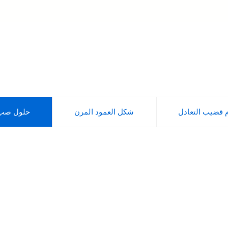
 قضيب التعادل
شكل العمود المرن
حلول صب ا