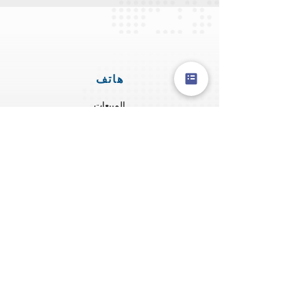
هاتف
المبيعات
+91 8600400895
المهنة
+91 8484869649
البريد الإلكتروني
المبيعات
sales@knestaluform.in