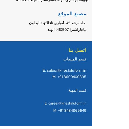
مصنع الموقع
جات رقم 45، أمباري نافالاخ، تاليجاون،
ماهاراشترا 410507، الهند
اتصل بنا
قسم المبيعات
E:
sales@knestaluform.in
M:
+91
8600400895
قسم المهنة
E:
career@knestaluform.in
M: +91
8484869649